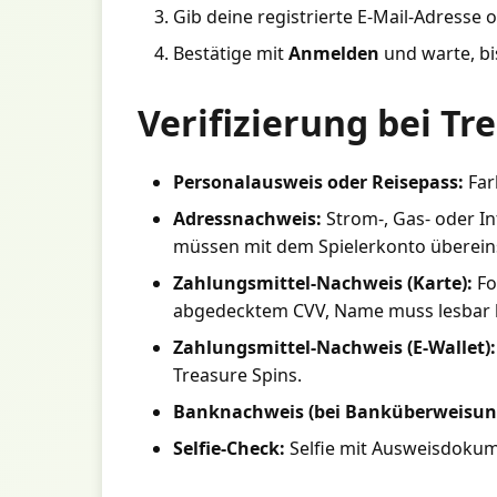
Gib deine registrierte E-Mail-Adresse
Bestätige mit
Anmelden
und warte, bi
Verifizierung bei Tr
Personalausweis oder Reisepass:
Far
Adressnachweis:
Strom-, Gas- oder I
müssen mit dem Spielerkonto überei
Zahlungsmittel-Nachweis (Karte):
Fo
abgedecktem CVV, Name muss lesbar b
Zahlungsmittel-Nachweis (E-Wallet):
Treasure Spins.
Banknachweis (bei Banküberweisun
Selfie-Check:
Selfie mit Ausweisdokume