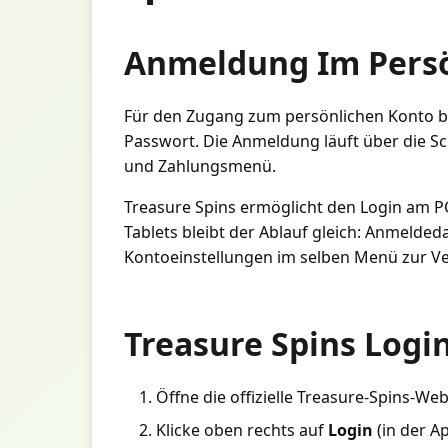
Anmeldung Im Persö
Für den Zugang zum persönlichen Konto be
Passwort. Die Anmeldung läuft über die Sch
und Zahlungsmenü.
Treasure Spins ermöglicht den Login am 
Tablets bleibt der Ablauf gleich: Anmelde
Kontoeinstellungen im selben Menü zur V
Treasure Spins Login:
Öffne die offizielle Treasure-Spins-We
Klicke oben rechts auf
Login
(in der A