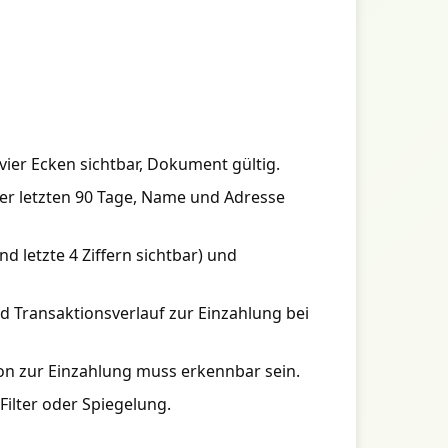
vier Ecken sichtbar, Dokument gültig.
er letzten 90 Tage, Name und Adresse
 letzte 4 Ziffern sichtbar) und
d Transaktionsverlauf zur Einzahlung bei
on zur Einzahlung muss erkennbar sein.
ilter oder Spiegelung.