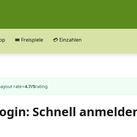
App
🎟️ Freispiele
💳 Einzahlen
payout rate
⭐
4.7/5
rating
Login: Schnell anmelde