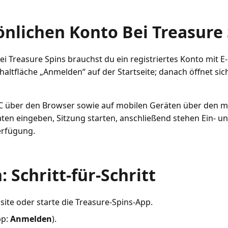
nlichen Konto Bei Treasure 
i Treasure Spins brauchst du ein registriertes Konto mit
altfläche „Anmelden“ auf der Startseite; danach öffnet sic
PC über den Browser sowie auf mobilen Geräten über den 
daten eingeben, Sitzung starten, anschließend stehen Ein- 
erfügung.
 Schritt-für-Schritt
bsite oder starte die Treasure-Spins-App.
pp:
Anmelden
).