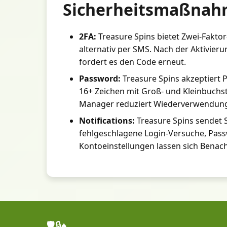
Sicherheitsmaßnahm
2FA:
Treasure Spins bietet Zwei-Faktor
alternativ per SMS. Nach der Aktivie
fordert es den Code erneut.
Password:
Treasure Spins akzeptiert P
16+ Zeichen mit Groß- und Kleinbuchs
Manager reduziert Wiederverwendung
Notifications:
Treasure Spins sendet 
fehlgeschlagene Login-Versuche, Pas
Kontoeinstellungen lassen sich Benach
🛡️
🔒
♠️