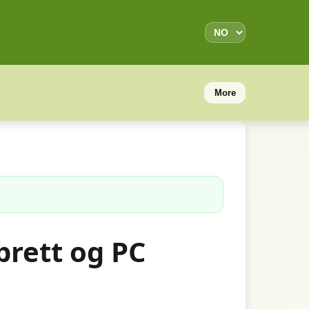
More
brett og PC