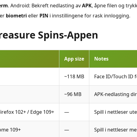
jerm
. Android: Bekreft nedlasting av
APK
, åpne filen og tryk
ver
biometri
eller
PIN
i innstillingene for rask innlogging.
Treasure Spins-Appen
App size
Notes
~118 MB
Face ID/Touch ID f
~96 MB
APK-nedlasting dir
irefox 102+ / Edge 109+
—
Spill i nettleser u
rome 109+
—
Spill i nettleser 