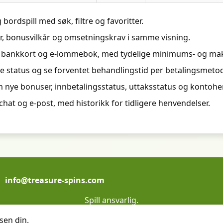
bordspill med søk, filtre og favoritter.
er, bonusvilkår og omsetningskrav i samme visning.
ed bankkort og e-lommebok, med tydelige minimums- og m
ge status og se forventet behandlingstid per betalingsmeto
 nye bonuser, innbetalingsstatus, uttaksstatus og kontohe
ve chat og e-post, med historikk for tidligere henvendelser.
info@treasure-spins.com
Spill ansvarlig.
© 2020 -
2026
Treasure Spins.
sen din.