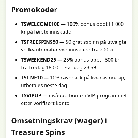
Promokoder
TSWELCOME100
— 100% bonus opptil 1 000
kr på første innskudd
TSFREESPINS50
— 50 gratisspinn på utvalgte
spilleautomater ved innskudd fra 200 kr
TSWEEKEND25
— 25% bonus opptil 500 kr
fra fredag 18:00 til søndag 23:59
TSLIVE10
— 10% cashback på live casino-tap,
utbetales neste dag
TSVIPUP
— nivåopp-bonus i VIP-programmet
etter verifisert konto
Omsetningskrav (wager) i
Treasure Spins