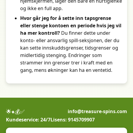
hjemskjermen, lager den bare en hurtiglenke
og ikke en full app.
Hvor går jeg for å sette inn tapsgrense
eller stenge kontoen en periode hvis jeg vil
ha mer kontroll?
Du finner dette under
konto- eller ansvarlig spill-seksjonen, der du
kan sette innskuddsgrenser, tidsgrenser og
midlertidig stenging. Endringer som
strammer inn grenser trer i kraft med en
gang, mens økninger kan ha en ventetid.
🌟
♦️
💰
✅
info@treasure-spins.com
Kundeservice: 24/7
Lisens: 9145709907
Spill ansvarlig.