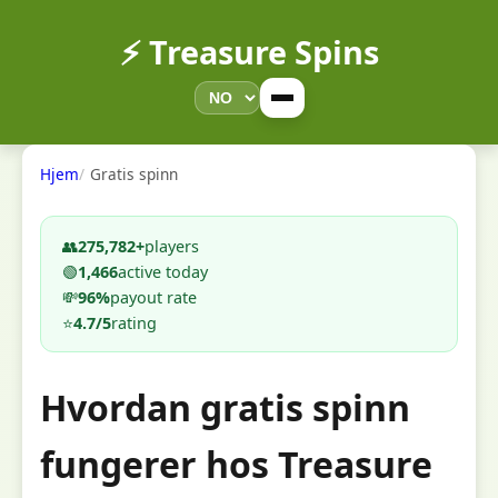
⚡ Treasure Spins
Hjem
Gratis spinn
👥
275,782+
players
🟢
1,466
active today
💸
96%
payout rate
⭐
4.7/5
rating
Hvordan gratis spinn
fungerer hos Treasure