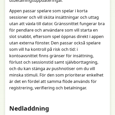
utbetalningsuppdateringar.
Appen passar spelare som spelar i korta
sessioner och vill sköta insättningar och uttag
utan att växla till dator. Gränssnittet fungerar bra
för pendlare och användare som vill starta en
slot snabbt, eftersom spel öppnas direkt i appen
utan externa fönster. Den passar också spelare
som vill ha kontroll på risk och tid: i
kontoavsnittet finns gränser för insättning,
förlust och sessionstid samt självborttagning,
och du kan stänga av pushnotiser om du vill
minska stimuli. För den som prioriterar enkelhet
är det en fördel att samma flöde används för
registrering, verifiering och betalningar.
Nedladdning