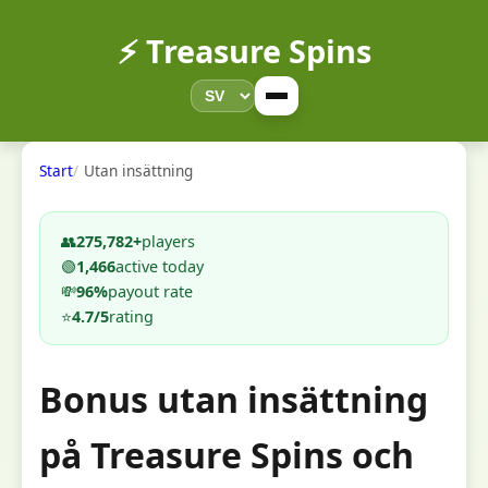
⚡ Treasure Spins
Start
Utan insättning
👥
275,782+
players
🟢
1,466
active today
💸
96%
payout rate
⭐
4.7/5
rating
Bonus utan insättning
på Treasure Spins och