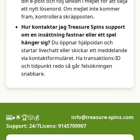
din e-post och följ länken i mejlet för att välja
ett nytt lösenord. Om mejlet inte kommer
fram, kontrollera skräpposten.
Hur kontaktar jag Treasure Spins support
om en insättning fastnar eller ett spel
hänger sig?
Du öppnar hjälpsidan och
startar livechatt eller skickar ett meddelande
via kontaktformuläret. Ha transaktions-ID
och tidpunkt redo så går felsökningen
snabbare.
🎰
♦️
🌟
🏆
🎲
💰
info@treasure-spins.com
Support: 24/7
Licens: 9145709907
Spela ansvarsfullt.