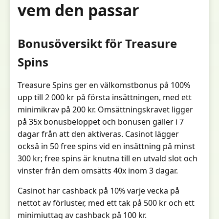
vem den passar
Bonusöversikt för Treasure
Spins
Treasure Spins ger en välkomstbonus på 100%
upp till 2 000 kr på första insättningen, med ett
minimikrav på 200 kr. Omsättningskravet ligger
på 35x bonusbeloppet och bonusen gäller i 7
dagar från att den aktiveras. Casinot lägger
också in 50 free spins vid en insättning på minst
300 kr; free spins är knutna till en utvald slot och
vinster från dem omsätts 40x inom 3 dagar.
Casinot har cashback på 10% varje vecka på
nettot av förluster, med ett tak på 500 kr och ett
minimiuttag av cashback på 100 kr.