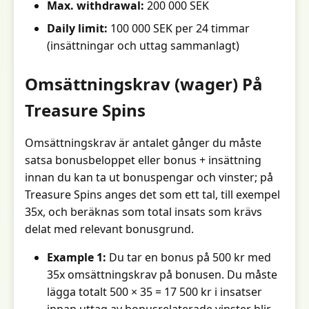
Max. withdrawal:
200 000 SEK
Daily limit:
100 000 SEK per 24 timmar
(insättningar och uttag sammanlagt)
Omsättningskrav (wager) På
Treasure Spins
Omsättningskrav är antalet gånger du måste
satsa bonusbeloppet eller bonus + insättning
innan du kan ta ut bonuspengar och vinster; på
Treasure Spins anges det som ett tal, till exempel
35x, och beräknas som total insats som krävs
delat med relevant bonusgrund.
Example 1:
Du tar en bonus på 500 kr med
35x omsättningskrav på bonusen. Du måste
lägga totalt 500 × 35 = 17 500 kr i insatser
innan uttag av bonusrelaterade vinster blir