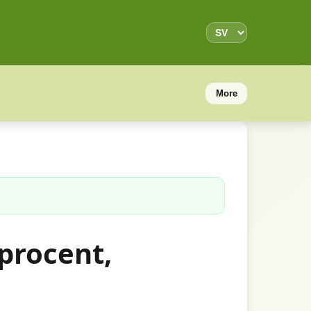
More
procent,