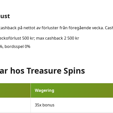
lust
cashback på nettot av förluster från föregående vecka. Ca
eckoförlust 500 kr; max cashback 2 500 kr
0%, bordsspel 0%
ar hos Treasure Spins
Wagering
35x bonus