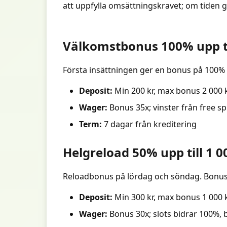
att uppfylla omsättningskravet; om tiden 
Välkomstbonus 100% upp till
Första insättningen ger en bonus på 100% upp
Deposit:
Min 200 kr, max bonus 2 000 
Wager:
Bonus 35x; vinster från free spi
Term:
7 dagar från kreditering
Helgreload 50% upp till 1 0
Reloadbonus på lördag och söndag. Bonusen
Deposit:
Min 300 kr, max bonus 1 000 k
Wager:
Bonus 30x; slots bidrar 100%,