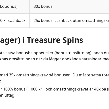
eckobonus)
30x bonus
500 kr cashback
25x bonus, cashback utan omsättningsk
ger) i Treasure Spins
e satsa bonusbeloppet eller (bonus + insättning) innan du
knas omsättningen när du lägger godkända satsningar med 
med 35x omsättningskrav på bonusen. Du måste satsa totalt
.
år 100% bonus (1 000 kr), och omsättningskravet är 40x på (i
an uttag.